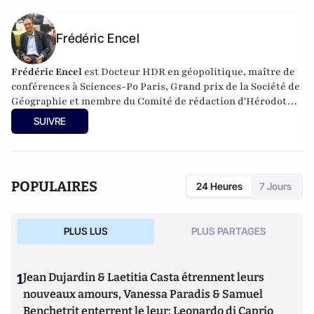
Frédéric Encel
Frédéric Encel
est Docteur HDR en géopolitique, maître de
conférences à Sciences-Po Paris, Grand prix de la Société de
Géographie et membre du Comité de rédaction d'Hérodote.
Il a fondé et anime chaque année les Rencontres
SUIVRE
internationales géopolitiques de Trouville-sur-Mer.
Frédéric Encel est l'auteur des
Voies de la puissance
chez
prix du livre
Odile Jacob pour lequel il reçoit le
géopolitique 2022
et le
Prix
Histoire-Géographie de
POPULAIRES
24 Heures
7 Jours
l’Académie des Sciences morales et politiques
en
2023.
PLUS LUS
PLUS PARTAGES
1
Jean Dujardin & Laetitia Casta étrennent leurs
nouveaux amours, Vanessa Paradis & Samuel
Benchetrit enterrent le leur; Leonardo di Caprio