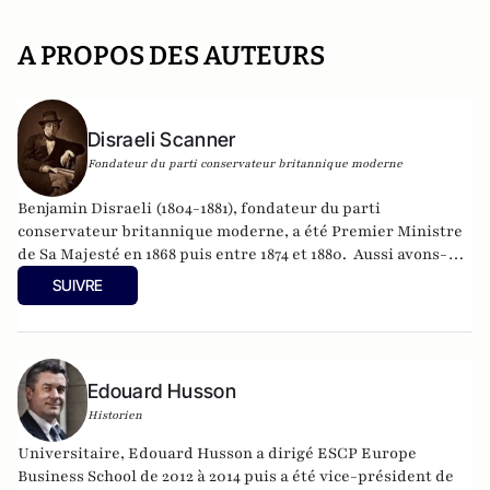
A PROPOS DES AUTEURS
Disraeli Scanner
Fondateur du parti conservateur britannique moderne
Benjamin Disraeli (1804-1881), fondateur du parti
conservateur britannique moderne, a été Premier Ministre
de Sa Majesté en 1868 puis entre 1874 et 1880. Aussi avons-
nous été quelque peu surpris de recevoir, depuis quelques
SUIVRE
semaines, des "lettres de Londres" signées par un
homonyme du grand homme d'Etat. L'intérêt des
informations et des analyses a néanmoins convaincus
l'historien Edouard Husson de publier les textes reçus au
Edouard Husson
moment où se dessine, en France et dans le monde, un
nouveau clivage politique, entre "conservateurs" et
Historien
"libéraux". Peut être suivi aussi sur
@Disraeli1874
Universitaire, Edouard Husson a dirigé
ESCP Europe
Business School
de 2012 à 2014
puis a été vice-président de