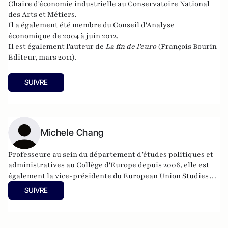
Chaire d'économie industrielle au Conservatoire National
des Arts et Métiers.
Il a également été membre du
Conseil d'Analyse
économique
de 2004 à juin 2012.
Il est également l'auteur de
La fin de l'euro
(François Bourin
Editeur, mars 2011).
SUIVRE
Michele Chang
Professeure au sein du département d’études politiques et
administratives au Collège d'Europe depuis 2006, elle est
également la vice-présidente du European Union Studies
Association, une association académique américaine
SUIVRE
consacrée aux études européennes.