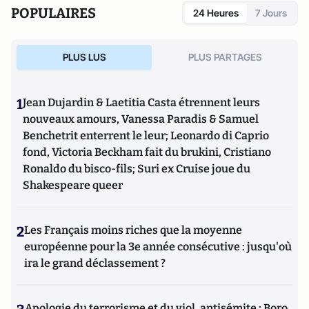
POPULAIRES
24 Heures
7 Jours
PLUS LUS
PLUS PARTAGES
1
Jean Dujardin & Laetitia Casta étrennent leurs
nouveaux amours, Vanessa Paradis & Samuel
Benchetrit enterrent le leur; Leonardo di Caprio
fond, Victoria Beckham fait du brukini, Cristiano
Ronaldo du bisco-fils; Suri ex Cruise joue du
Shakespeare queer
2
Les Français moins riches que la moyenne
européenne pour la 3e année consécutive : jusqu'où
ira le grand déclassement ?
Apologie du terrorisme et du viol, antisémite : Boro