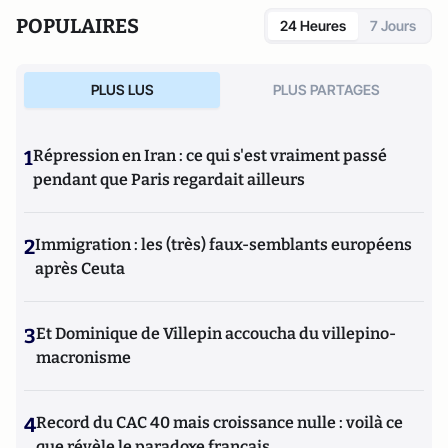
POPULAIRES
24 Heures
7 Jours
PLUS LUS
PLUS PARTAGES
1
Répression en Iran : ce qui s'est vraiment passé
pendant que Paris regardait ailleurs
2
Immigration : les (très) faux-semblants européens
après Ceuta
3
Et Dominique de Villepin accoucha du villepino-
macronisme
4
Record du CAC 40 mais croissance nulle : voilà ce
que révèle le paradoxe français