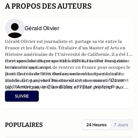
A PROPOS DES AUTEURS
Gérald Olivier
Gérald Olivier est journaliste et partage sa vie entre la
France et les États-Unis. Titulaire d’un Master of Arts en
Histoire américaine de l’Université de Californie, il a été le
correspondant du groupe Valmonde sur la côte ouest dans
Il est aussi chercheur associé à l'IPSE, Institut Prospective
les années 1990, avant de rentrer en France pour occuper le
et Sécurité en Europe.
poste de rédacteur en chef au mensuel Le Spectacle du
Il est l'auteur de
"Mitt Romney ou le renouveau du mythe
"
Cover
Monde. Il est aujourd'hui consultant en communications et
américain"
, paru chez Picollec on Octobre 2012 et
médias et se consacre à son
Up, l'Amérique, le Clan Biden et l'Etat profond
blog « France-Amérique »
" aux
.
éditions Konfident.
SUIVRE
POPULAIRES
24 Heures
7 Jours