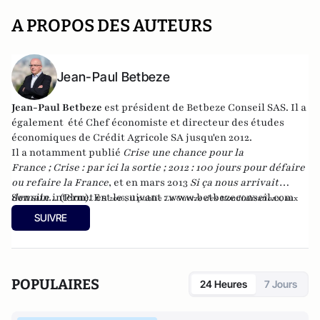
A PROPOS DES AUTEURS
Jean-Paul Betbeze
Jean-Paul Betbeze
est président de Betbeze Conseil SAS. Il a
également été Chef économiste et directeur des études
économiques de Crédit Agricole SA jusqu'en 2012.
Il a notamment publié
Crise une chance pour la
France
;
Crise : par ici la sortie
;
2012 : 100 jours pour défaire
ou refaire la France
, et en mars 2013
Si ça nous arrivait
demain...
Son site internet est le suivant :
(Plon). En
www.betbezeconseil.com
2016, il publie
La Guerre des Mondialisations
, aux
et en 2017 "La France, ce malade imaginaire"
éditions
Economica
SUIVRE
chez le même éditeur.
POPULAIRES
24 Heures
7 Jours