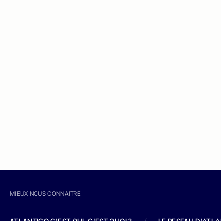
MIEUX NOUS CONNAITRE
ATLANTICO C'EST QUI, C'EST QUOI ?
/
LE RESEAU D'ATL