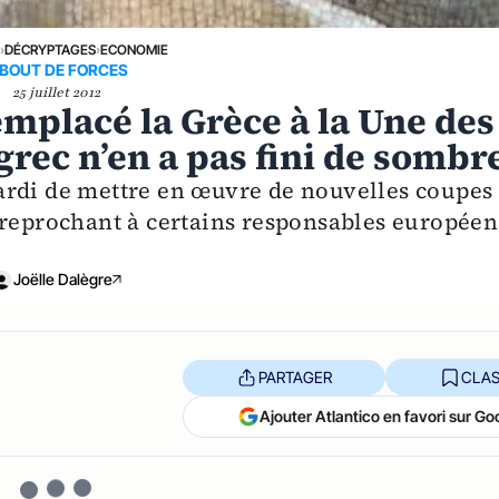
E
›
DÉCRYPTAGES
›
ECONOMIE
 BOUT DE FORCES
25 juillet 2012
emplacé la Grèce à la Une des
grec n’en a pas fini de sombr
ardi de mettre en œuvre de nouvelles coupes
 reprochant à certains responsables européen
Joëlle Dalègre
PARTAGER
CLAS
Ajouter Atlantico en favori sur Go