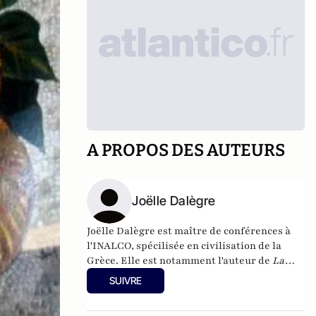
A PROPOS DES AUTEURS
Joëlle Dalègre
Joëlle Dalègre est maître de conférences à
l'INALCO, spécilisée en civilisation de la
Grèce. Elle est notamment l'auteur de
La
Grèce inconnue d'aujourd'hui, de l'autre côté
SUIVRE
du miroir
, l'Harmattan 2011, 252p. En
collaboration avec 4 doctorants ou docteurs