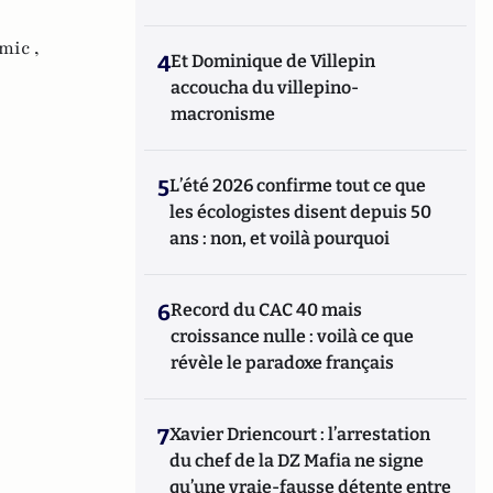
mic ,
4
Et Dominique de Villepin
accoucha du villepino-
macronisme
5
L’été 2026 confirme tout ce que
les écologistes disent depuis 50
ans : non, et voilà pourquoi
6
Record du CAC 40 mais
croissance nulle : voilà ce que
révèle le paradoxe français
7
Xavier Driencourt : l’arrestation
du chef de la DZ Mafia ne signe
qu’une vraie-fausse détente entre