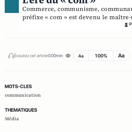
L’ère du « com »
Commerce, communisme, communauta
préfixe « com » est devenu le maître
P
Aa
100%
Écoutez cet article
0:00min
Aa
MOTS-CLES
communication
THEMATIQUES
Média