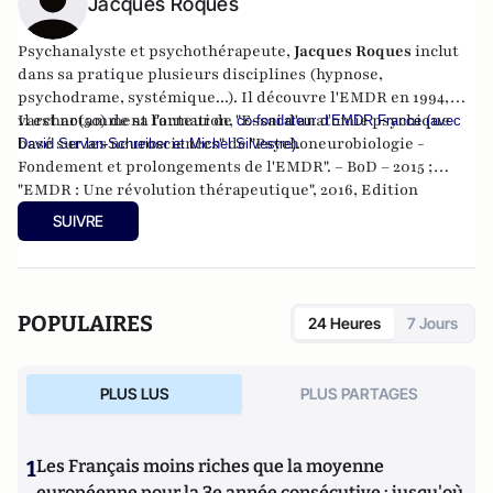
Jacques Roques
Psychanalyste et psychothérapeute,
Jacques Roques
inclut
dans sa pratique plusieurs disciplines (hypnose,
psychodrame, systémique...). Il découvre l'EMDR en 1994,
varchar(50) de sa formation,
Il est notamment l'auteur de "Essai d'anatomie psychique
co-fondateur d’EMDR France (avec
basé sur les neurosciences" de "Psychoneurobiologie -
.
David Servan-Schreiber et Michel Silvestre)
Fondement et prolongements de l'EMDR". – BoD – 2015 ;
"EMDR : Une révolution thérapeutique", 2016, Edition
Desclée de Brouwer
; et de "L
' EMDR", Collection: Que sais-je
SUIVRE
?
, 2016.
POPULAIRES
24 Heures
7 Jours
PLUS LUS
PLUS PARTAGES
1
Les Français moins riches que la moyenne
européenne pour la 3e année consécutive : jusqu'où