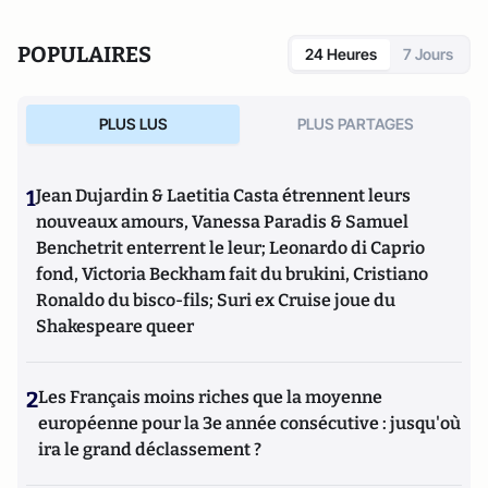
nombreuses communications et publications sur les
pathologies liées au Papilloma Virus et à la vaccination HPV.
POPULAIRES
24 Heures
7 Jours
PLUS LUS
PLUS PARTAGES
1
Jean Dujardin & Laetitia Casta étrennent leurs
nouveaux amours, Vanessa Paradis & Samuel
Benchetrit enterrent le leur; Leonardo di Caprio
fond, Victoria Beckham fait du brukini, Cristiano
Ronaldo du bisco-fils; Suri ex Cruise joue du
Shakespeare queer
2
Les Français moins riches que la moyenne
européenne pour la 3e année consécutive : jusqu'où
ira le grand déclassement ?