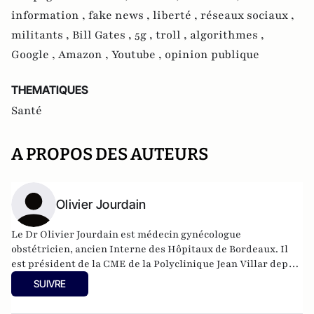
information ,
fake news ,
liberté ,
réseaux sociaux ,
militants ,
Bill Gates ,
5g ,
troll ,
algorithmes ,
Google ,
Amazon ,
Youtube ,
opinion publique
THEMATIQUES
Santé
A PROPOS DES AUTEURS
Olivier Jourdain
Le Dr Olivier Jourdain est médecin gynécologue
obstétricien, ancien Interne des Hôpitaux de Bordeaux. Il
est président de la CME de la Polyclinique Jean Villar depuis
2006, de la Commission Spécialisée d’Offre de Soins (CSOS-
SUIVRE
CRSA) Nouvelle Aquitaine depuis 2015 et de la Conférence
des CME du Groupe ELSAN depuis 2018. Il est l’auteur de