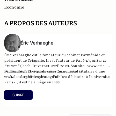
Economie
A PROPOS DES AUTEURS
Éric Verhaeghe
Éric Verhaeghe
est le fondateur du
cabinet Parménide
et
président de
Triapalio
. Il est l'auteur de
Faut-il quitter la
France ?
(Jacob-Duvernet, avril 2012). Son site :
www.eric-
verhaeghe.fr
Diplômé de l'Ena (promotion Copernic) et titulaire d'une
Il vient de créer un nouveau site :
www.lecourrierdesstrateges.fr
maîtrise de philosophie et d'un Dea d'histoire à l'université
Paris-I, il est né à Liège en 1968.
SUIVRE