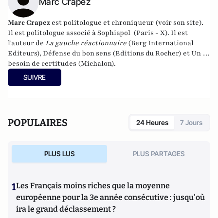
Marc Crapez
Marc Crapez
est politologue et chroniqueur (
voir son
site
).
Il est politologue associé à Sophiapol (Paris - X). Il est
l'auteur de
La gauche réactionnaire
(Berg International
Editeurs),
Défense du bon sens
(Editions du Rocher) et
Un
besoin de certitudes
(Michalon).
SUIVRE
POPULAIRES
24 Heures
7 Jours
PLUS LUS
PLUS PARTAGES
1
Les Français moins riches que la moyenne
européenne pour la 3e année consécutive : jusqu'où
ira le grand déclassement ?