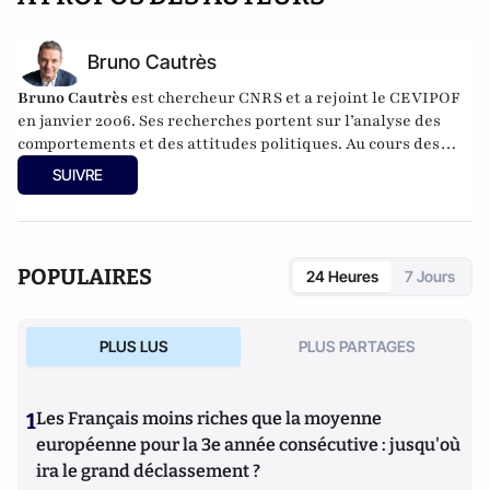
Bruno Cautrès
Bruno Cautrès
est chercheur CNRS et a rejoint le CEVIPOF
en janvier 2006. Ses recherches portent sur l’analyse des
comportements et des attitudes politiques. Au cours des
années récentes, il a participé à différentes recherches
SUIVRE
françaises ou européennes portant sur la participation
politique, le vote et les élections. Il a développé d’autres
directions de recherche mettant en évidence les clivages
sociaux et politiques liés à l’Europe et à l’intégration
POPULAIRES
24 Heures
7 Jours
européenne dans les électorats et les opinions publiques. Il
est notamment l'auteur de
Les européens aiment-ils
(toujours) l'Europe ?
(éditions de La Documentation
PLUS LUS
PLUS PARTAGES
Française, 2014) et
Histoire d’une révolution électorale
(2015-2018)
avec Anne Muxel (Classiques Garnier, 2019).
1
Les Français moins riches que la moyenne
européenne pour la 3e année consécutive : jusqu'où
ira le grand déclassement ?