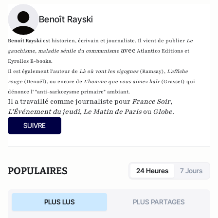
Benoît Rayski
Benoît Rayski
est historien, écrivain et journaliste. Il vient de publier
Le
avec
gauchisme, maladie sénile du communisme
Atlantico Editions et
Eyrolles E-books.
Il est également l'auteur de
Là où vont les cigognes
(Ramsay),
L'affiche
rouge
(Denoël), ou encore de
L'homme que vous aimez haïr
(Grasset)
qui
dénonce l' "anti-sarkozysme primaire" ambiant.
Il a travaillé comme journaliste pour
France Soir
,
L'Événement du jeudi
,
Le Matin de Paris
ou
Globe
.
SUIVRE
POPULAIRES
24 Heures
7 Jours
PLUS LUS
PLUS PARTAGES