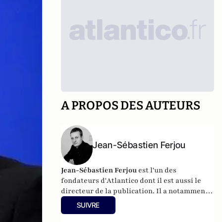
A PROPOS DES AUTEURS
Jean-Sébastien Ferjou
Jean-Sébastien Ferjou
est l'un des
fondateurs d'
Atlantico
dont il est aussi le
directeur de la publication. Il a notamment
travaillé à LCI, pour TF1 et fait de la
SUIVRE
production télévisuelle.