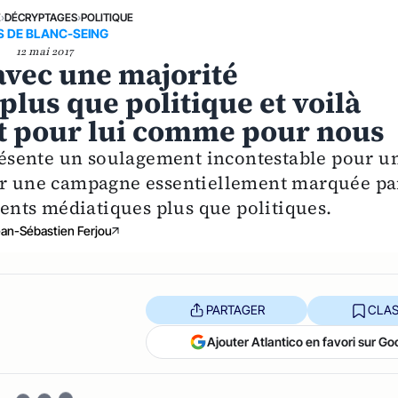
E
›
DÉCRYPTAGES
›
POLITIQUE
S DE BLANC-SEING
12 mai 2017
vec une majorité
lus que politique et voilà
t pour lui comme pour nous
ésente un soulagement incontestable pour u
par une campagne essentiellement marquée pa
nts médiatiques plus que politiques.
an-Sébastien Ferjou
PARTAGER
CLAS
Ajouter Atlantico en favori sur Go