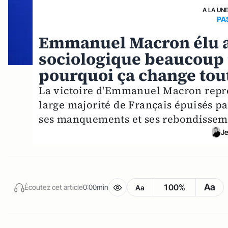
A LA UN
PA
Emmanuel Macron élu a
sociologique beaucoup p
pourquoi ça change tou
La victoire d'Emmanuel Macron repr
large majorité de Français épuisés 
ses manquements et ses rebondisseme
Je
Aa
100%
Écoutez cet article
0:00min
Aa