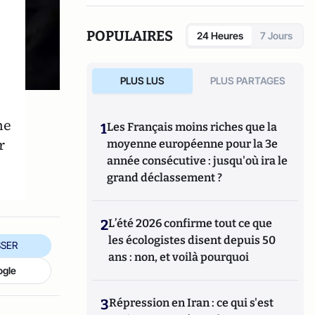
POPULAIRES
24 Heures
7 Jours
PLUS LUS
PLUS PARTAGES
ne
1
Les Français moins riches que la
r
moyenne européenne pour la 3e
année consécutive : jusqu'où ira le
grand déclassement ?
2
L’été 2026 confirme tout ce que
les écologistes disent depuis 50
SER
ans : non, et voilà pourquoi
ogle
3
Répression en Iran : ce qui s'est