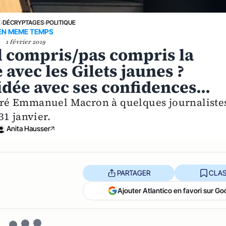
E
›
DÉCRYPTAGES
›
POLITIQUE
EN MEME TEMPS
1 février 2019
 compris/pas compris la
avec les Gilets jaunes ?
 idée avec ses confidences...
claré Emmanuel Macron à quelques journaliste
 31 janvier.
Anita Hausser
PARTAGER
CLAS
Ajouter Atlantico en favori sur Go