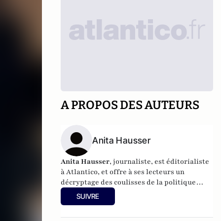
A PROPOS DES AUTEURS
Anita Hausser
Anita Hausser
, journaliste, est éditorialiste
à Atlantico, et offre à ses lecteurs un
décryptage des coulisses de la politique
française et internationale. Elle a
SUIVRE
notamment publié
Sarkozy, itinéraire d'une
ambition
(Editions l'Archipel, 2003). Elle a