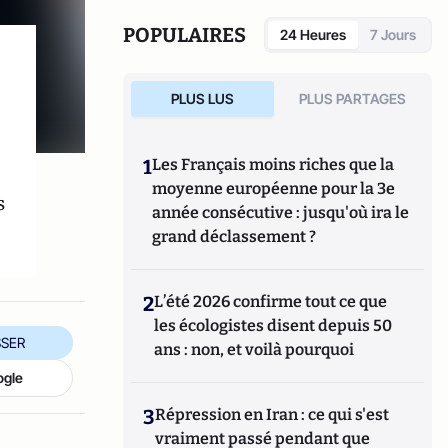
également réalisé les documentaires
Femme
députée, un homme comme les autres ?
POPULAIRES
24 Heures
7 Jours
(2014) et
Bruno Le Maire, l'Affranchi
(2015).
PLUS LUS
PLUS PARTAGES
1
Les Français moins riches que la
moyenne européenne pour la 3e
s
année consécutive : jusqu'où ira le
grand déclassement ?
2
L’été 2026 confirme tout ce que
les écologistes disent depuis 50
SER
ans : non, et voilà pourquoi
ogle
3
Répression en Iran : ce qui s'est
vraiment passé pendant que