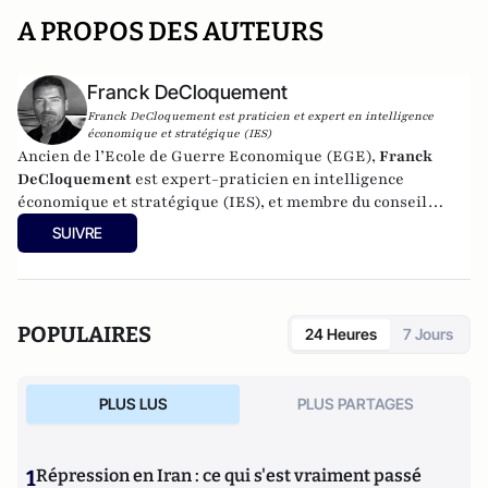
A PROPOS DES AUTEURS
Franck DeCloquement
Franck DeCloquement est praticien et expert en intelligence
économique et stratégique (IES)
Ancien de l’Ecole de Guerre Economique (EGE),
Franck
DeCloquement
est expert-praticien en intelligence
économique et stratégique (IES), et membre du conseil
scientifique de l’Institut d’Études de Géopolitique
SUIVRE
Appliquée - EGA. Il intervient comme conseil en appui aux
directions d'entreprises implantées en France et à
l'international, dans des environnements concurrentiels et
complexes. Membre du CEPS, de la CyberTaskforce et du
POPULAIRES
24 Heures
7 Jours
Cercle K2, il est aussi spécialiste des problématiques ayant
trait à l'impact des nouvelles technologies et du cyber, sur
les écosystèmes économique et sociaux. Mais également, sur
PLUS LUS
PLUS PARTAGES
la prégnance des conflits géoéconomiques et des ingérences
extérieures déstabilisantes sur les Etats européens.
Professeur à l'IRIS (l’Institut de Relations Internationales
1
Répression en Iran : ce qui s'est vraiment passé
et Stratégiques), il y enseigne l'intelligence économique, les