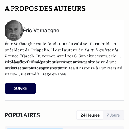
A PROPOS DES AUTEURS
Éric Verhaeghe
Éric Verhaeghe
est le fondateur du
cabinet Parménide
et
président de
Triapalio
. Il est l'auteur de
Faut-il quitter la
France ?
(Jacob-Duvernet, avril 2012). Son site :
www.eric-
verhaeghe.fr
Diplômé de l'Ena (promotion Copernic) et titulaire d'une
Il vient de créer un nouveau site :
www.lecourrierdesstrateges.fr
maîtrise de philosophie et d'un Dea d'histoire à l'université
Paris-I, il est né à Liège en 1968.
SUIVRE
POPULAIRES
24 Heures
7 Jours