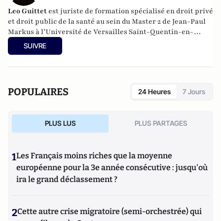
Leo Guittet
est juriste de formation spécialisé en droit privé
et droit public de la santé au sein du Master 2 de Jean-Paul
Markus à l’Université de Versailles Saint-Quentin-en-
Yvelines, très intéressé par le domaine sanitaire,
SUIVRE
notamment les questions relatives à l’ouverture des bases
de données en santé.
POPULAIRES
24 Heures
7 Jours
PLUS LUS
PLUS PARTAGES
1
Les Français moins riches que la moyenne
européenne pour la 3e année consécutive : jusqu'où
ira le grand déclassement ?
2
Cette autre crise migratoire (semi-orchestrée) qui