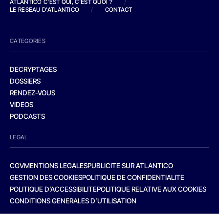
ATLANTICO C'EST QUI, C'EST QUOI ?
/
LE RESEAU D'ATLANTICO
/
CONTACT
CATEGORIES
DECRYPTAGES
DOSSIERS
RENDEZ-VOUS
VIDEOS
PODCASTS
LEGAL
CGV
MENTIONS LEGALES
PUBLICITE SUR ATLANTICO
GESTION DES COOKIES
POLITIQUE DE CONFIDENTIALITE
POLITIQUE D’ACCESSIBILITE
POLITIQUE RELATIVE AUX COOKIES
CONDITIONS GENERALES D’UTILISATION