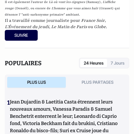
Il est également l'auteur de
Là où vont les cigognes
(Ramsay),
L'affiche
rouge
(Denoël), ou encore de
L'homme que vous aimez haïr
(Grasset)
qui
dénonce l' "anti-sarkozysme primaire" ambiant.
Il a travaillé comme journaliste pour
France Soir
,
L'Événement du jeudi
,
Le Matin de Paris
ou
Globe
.
SUIVRE
POPULAIRES
24 Heures
7 Jours
PLUS LUS
PLUS PARTAGES
1
Jean Dujardin & Laetitia Casta étrennent leurs
nouveaux amours, Vanessa Paradis & Samuel
Benchetrit enterrent le leur; Leonardo di Caprio
fond, Victoria Beckham fait du brukini, Cristiano
Ronaldo du bisco-fils; Suri ex Cruise joue du