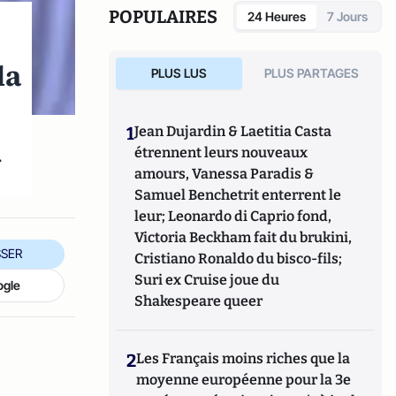
l'auteur de
Hillary, une présidente des
POPULAIRES
24 Heures
7 Jours
Etats-Unis
(Eyrolles, 2015),
Qui veut la peau
du Parti républicain ? L’incroyable Donald
la
Trump
(Passy, 2016),
Trumpland, portrait
PLUS LUS
PLUS PARTAGES
d'une Amérique divisée
(Privat, 2017),
1968:
Quand l'Amérique gronde
(Privat, 2018),
Et
s’il gagnait encore ?
(VA éditions, 2018),
Joe
1
Jean Dujardin & Laetitia Casta
Biden : le 3e mandat de Barack Obama
(VA
.
étrennent leurs nouveaux
éditions, 2019), la
biographie de Joe Biden
amours, Vanessa Paradis &
(Nouveau Monde, 2020) et
Géopolitique des
Etats-Unis
Samuel Benchetrit enterrent le
(Puf, 2022).
leur; Leonardo di Caprio fond,
Victoria Beckham fait du brukini,
SER
Cristiano Ronaldo du bisco-fils;
Suri ex Cruise joue du
ogle
Shakespeare queer
2
Les Français moins riches que la
moyenne européenne pour la 3e