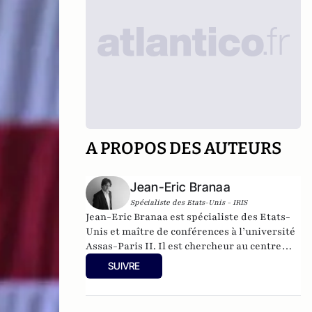
A PROPOS DES AUTEURS
Jean-Eric Branaa
Spécialiste des Etats-Unis - IRIS
Jean-Eric Branaa est spécialiste des Etats-
Unis et maître de conférences à l’université
Assas-Paris II. Il est chercheur au centre
Thucydide. Son dernier livre s'intitule
SUIVRE
Kamala Harris, l'Amérique du futur
(Nouveau Monde éditions, collection
Chronos, poche, 2024). Il est également