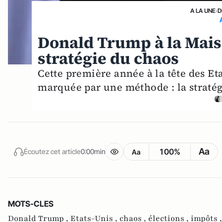
A LA UNE
›
D
Donald Trump à la Maiso
stratégie du chaos
Cette première année à la tête des Et
marquée par une méthode : la stratégi
Aa
100%
Écoutez cet article
0:00min
Aa
MOTS-CLES
Donald Trump ,
Etats-Unis ,
chaos ,
élections ,
impôts 