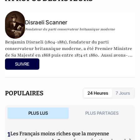
Disraeli Scanner
Fondateur du parti conservateur britannique moderne
Benjamin Disraeli (1804-1881), fondateur du parti
conservateur britannique moderne, a été Premier Ministre
de Sa Majesté en 1868 puis entre 1874 et 1880. Aussi avons-
nous été quelque peu surpris de recevoir, depuis quelques
SUIVRE
semaines, des "lettres de Londres" signées par un
homonyme du grand homme d'Etat. L'intérêt des
informations et des analyses a néanmoins convaincus
l'historien Edouard Husson de publier les textes reçus au
POPULAIRES
24 Heures
7 Jours
moment où se dessine, en France et dans le monde, un
nouveau clivage politique, entre "conservateurs" et
"libéraux". Peut être suivi aussi sur
@Disraeli1874
PLUS LUS
PLUS PARTAGES
1
Les Français moins riches que la moyenne