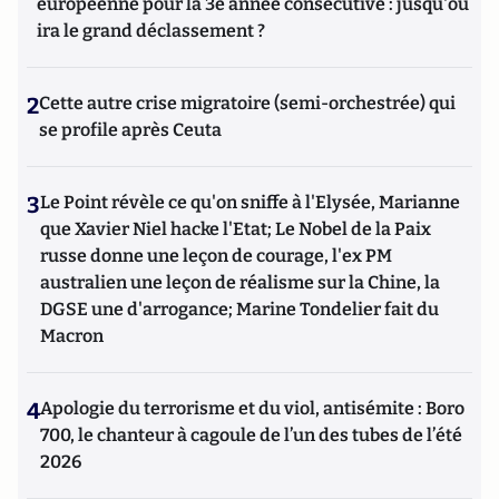
européenne pour la 3e année consécutive : jusqu'où
ira le grand déclassement ?
2
Cette autre crise migratoire (semi-orchestrée) qui
se profile après Ceuta
3
Le Point révèle ce qu'on sniffe à l'Elysée, Marianne
que Xavier Niel hacke l'Etat; Le Nobel de la Paix
russe donne une leçon de courage, l'ex PM
australien une leçon de réalisme sur la Chine, la
DGSE une d'arrogance; Marine Tondelier fait du
Macron
4
Apologie du terrorisme et du viol, antisémite : Boro
700, le chanteur à cagoule de l’un des tubes de l’été
2026