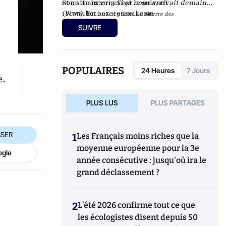
et en mars 2013
Son site internet est le suivant
Si ça nous arrivait demain...
(Plon). En
:
www.betbezeconseil.com
2016, il publie
La Guerre des
et en 2017 "La
Mondialisations
, aux éditions
Economica
SUIVRE
France, ce malade imaginaire" chez le même
éditeur.
POPULAIRES
24 Heures
7 Jours
e.
PLUS LUS
PLUS PARTAGES
SER
1
Les Français moins riches que la
moyenne européenne pour la 3e
ogle
année consécutive : jusqu'où ira le
grand déclassement ?
2
L’été 2026 confirme tout ce que
les écologistes disent depuis 50