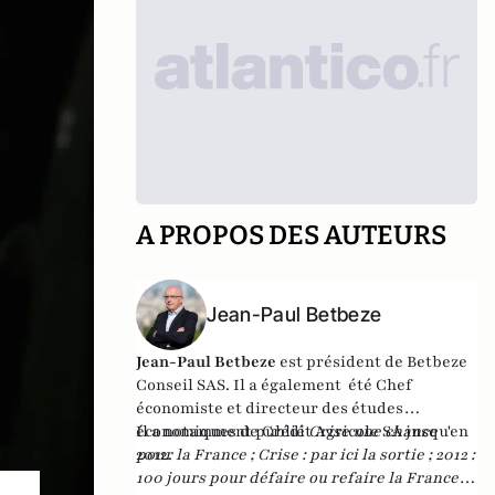
A PROPOS DES AUTEURS
Jean-Paul Betbeze
Jean-Paul Betbeze
est président de Betbeze
Conseil SAS. Il a également été Chef
économiste et directeur des études
économiques de Crédit Agricole SA jusqu'en
Il a notamment publié
Crise une chance
2012.
pour la France
;
Crise : par ici la sortie
;
2012 :
100 jours pour défaire ou refaire la France
,