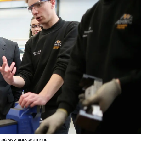
E
›
DÉCRYPTAGES
›
POLITIQUE