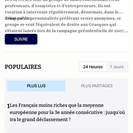
professeurs, d’essayistes et d’entrepreneurs. Ils ont
vocation à intervenir régulièrement, désormais, dans le
débat public.
Composé de personnalités préférant rester anonymes, ce
groupe se veut l'équivalent de droite aux Gracques qui
s'étaient lancés lors de la campagne présidentielle de 2007
en signant un appel à une alliance PS-UDF. Les Arvernes,
SUIVRE
eux, souhaitent agir contre le déni de réalité dans lequel
s'enferment trop souvent les élites françaises.
POPULAIRES
24 Heures
7 Jours
PLUS LUS
PLUS PARTAGES
1
Les Français moins riches que la moyenne
européenne pour la 3e année consécutive : jusqu'où
ira le grand déclassement ?