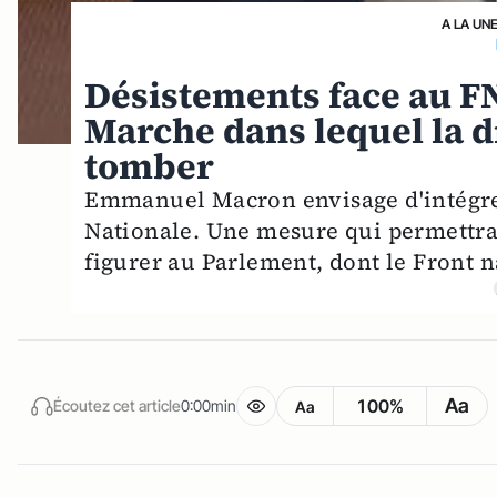
A LA UN
Désistements face au FN 
Marche dans lequel la d
tomber
Emmanuel Macron envisage d'intégrer
Nationale. Une mesure qui permettrait
figurer au Parlement, dont le Front n
Aa
100%
Écoutez cet article
0:00min
Aa