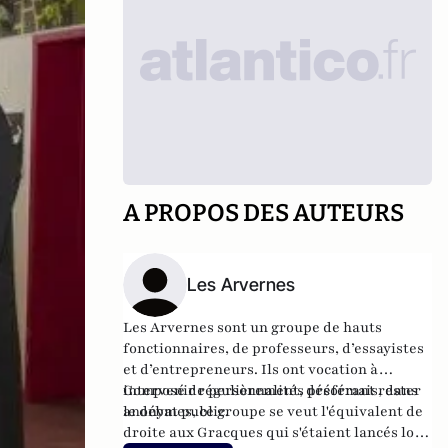
A PROPOS DES AUTEURS
Les Arvernes
Les Arvernes sont un groupe de hauts
fonctionnaires, de professeurs, d’essayistes
et d’entrepreneurs. Ils ont vocation à
intervenir régulièrement, désormais, dans
Composé de personnalités préférant rester
le débat public.
anonymes, ce groupe se veut l'équivalent de
droite aux Gracques qui s'étaient lancés lors