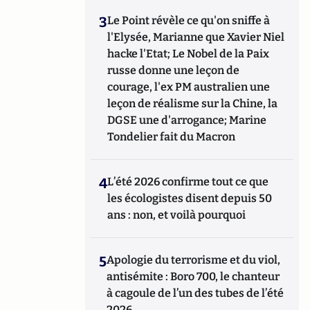
3
Le Point révèle ce qu'on sniffe à
l'Elysée, Marianne que Xavier Niel
hacke l'Etat; Le Nobel de la Paix
russe donne une leçon de
courage, l'ex PM australien une
leçon de réalisme sur la Chine, la
DGSE une d'arrogance; Marine
Tondelier fait du Macron
4
L’été 2026 confirme tout ce que
les écologistes disent depuis 50
ans : non, et voilà pourquoi
5
Apologie du terrorisme et du viol,
antisémite : Boro 700, le chanteur
à cagoule de l’un des tubes de l’été
2026