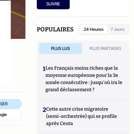
de la campagne présidentielle de 2007 en
SUIVRE
signant un appel à une alliance PS-UDF. Les
Arvernes, eux, souhaitent agir contre le déni
de réalité dans lequel s'enferment trop
souvent les élites françaises.
POPULAIRES
24 Heures
7 Jours
PLUS LUS
PLUS PARTAGES
1
Les Français moins riches que la
moyenne européenne pour la 3e
année consécutive : jusqu'où ira le
grand déclassement ?
SER
2
Cette autre crise migratoire
ogle
(semi-orchestrée) qui se profile
après Ceuta