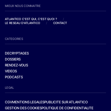
MIEUX NOUS CONNAITRE
ATLANTICO C'EST QUI, C'EST QUOI ?
/
LE RESEAU D'ATLANTICO
/
CONTACT
CATEGORIES
DECRYPTAGES
DOSSIERS
RENDEZ-VOUS
VIDEOS
PODCASTS
LEGAL
CGV
MENTIONS LEGALES
PUBLICITE SUR ATLANTICO
GESTION DES COOKIES
POLITIQUE DE CONFIDENTIALITE