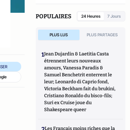
POPULAIRES
24 Heures
7 Jours
PLUS LUS
PLUS PARTAGES
1
Jean Dujardin & Laetitia Casta
étrennent leurs nouveaux
SER
amours, Vanessa Paradis &
Samuel Benchetrit enterrent le
ogle
leur; Leonardo di Caprio fond,
Victoria Beckham fait du brukini,
Cristiano Ronaldo du bisco-fils;
Suri ex Cruise joue du
Shakespeare queer
2
Les Français moins riches que la