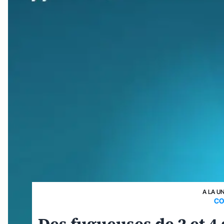
A LA U
CO