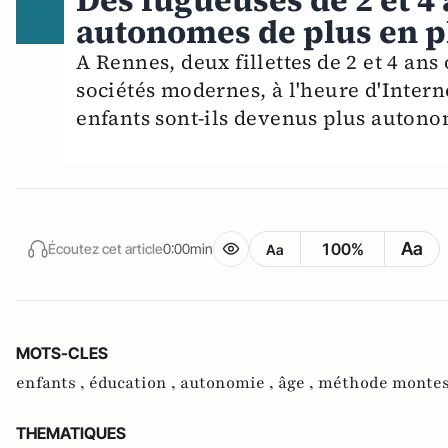
Des fugueuses de 2 et 4 a
autonomes de plus en pl
A Rennes, deux fillettes de 2 et 4 ans
sociétés modernes, à l'heure d'Intern
enfants sont-ils devenus plus autono
Aa
100%
Écoutez cet article
0:00min
Aa
MOTS-CLES
enfants ,
éducation ,
autonomie ,
âge ,
méthode montes
THEMATIQUES