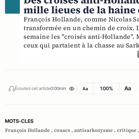
Des croisés anti-Hollan
mille lieues de la haine
François Hollande, comme Nicolas Sar
transformée en un chemin de croix. L
semaine les "croisés anti-Hollande". 
ceux qui partaient à la chasse au Sark
Aa
100%
Écoutez cet article
0:00min
Aa
MOTS-CLES
François Hollande ,
couacs ,
antisarkozysme ,
critique 