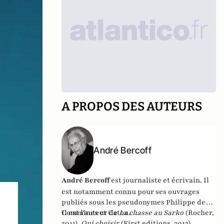
A PROPOS DES AUTEURS
André Bercoff
André Bercoff
est journaliste et écrivain.
Il
est notamment connu pour ses ouvrages
publiés sous les pseudonymes Philippe de
Commines et Caton.
Il est l'auteur de
La chasse au Sarko
(Rocher,
2011),
Qui choisir
(First editions, 2012),