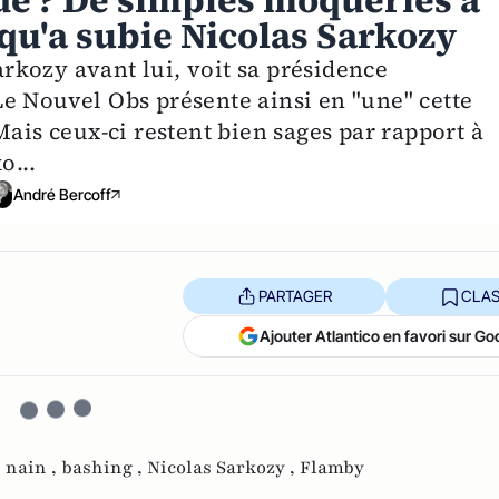
de ? De simples moqueries à
 qu'a subie Nicolas Sarkozy
kozy avant lui, voit sa présidence
e Nouvel Obs présente ainsi en "une" cette
Mais ceux-ci restent bien sages par rapport à
o...
André Bercoff
PARTAGER
CLAS
Ajouter Atlantico en favori sur Go
,
nain ,
bashing ,
Nicolas Sarkozy ,
Flamby