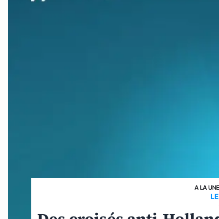
A LA UN
LE