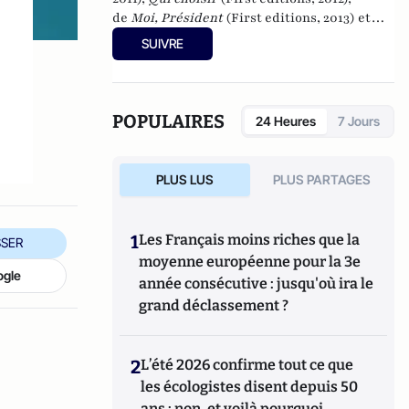
de
Moi, Président
(First editions, 2013) et
dernièrement
Bernard Tapie, Marine Le Pen,
SUIVRE
la France et moi : Chronique d'une implosion
(First editions, 2014).
POPULAIRES
24 Heures
7 Jours
PLUS LUS
PLUS PARTAGES
1
Les Français moins riches que la
SER
moyenne européenne pour la 3e
ogle
année consécutive : jusqu'où ira le
grand déclassement ?
2
L’été 2026 confirme tout ce que
les écologistes disent depuis 50
ans : non, et voilà pourquoi