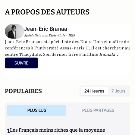
A PROPOS DES AUTEURS
Jean-Eric Branaa
Spécialiste des Etats-Unis - IRIS
Jean-Eric Branaa est spécialiste des Etats-Unis et maître de
conférences à l’université Assas-Paris II. Il est chercheur au
centre Thucydide. Son dernier livre s'intitule
Kamala
Harris, l'Amérique du futur
(Nouveau Monde éditions,
SUIVRE
collection Chronos, poche, 2024). Il est également l'auteur de
Hillary, une présidente des Etats-Unis
(Eyrolles, 2015),
Qui
veut la peau du Parti républicain ? L’incroyable Donald
Trump
(Passy, 2016),
Trumpland, portrait d'une Amérique
POPULAIRES
24 Heures
7 Jours
divisée
(Privat, 2017),
1968: Quand l'Amérique
gronde
(Privat, 2018),
Et s’il gagnait encore ?
(VA éditions,
2018),
Joe Biden : le 3e mandat de Barack Obama
(VA éditions,
PLUS LUS
PLUS PARTAGES
2019), la
biographie de Joe Biden
(Nouveau Monde, 2020) et
Géopolitique des Etats-Unis
(Puf, 2022).
1
Les Français moins riches que la moyenne