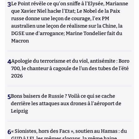
3
Le Point révèle ce qu'on sniffe à l'Elysée, Marianne
que Xavier Niel hacke l'Etat; Le Nobel de la Paix
russe donne une leçon de courage, l'ex PM
australien une leçon de réalisme sur la Chine, la
DGSE une d'arrogance; Marine Tondelier fait du
Macron
4
Apologie du terrorisme et du viol, antisémite : Boro
700, le chanteur à cagoule de l’un des tubes de l’été
2026
5
Bons baisers de Russie ? Voilà ce qui se cache
derrière les attaques aux drones à l'aéroport de
Leipzig
6
« Sionistes, hors des Facs », soutien au Hamas : du
GUD à LFI, les mêmes slogans, la même haine