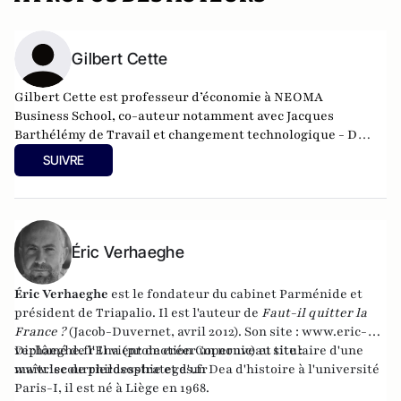
Gilbert Cette
Gilbert Cette
est professeur d’économie à NEOMA
Business School, co-auteur notamment avec Jacques
Barthélémy de
Travail et changement technologique - De
la civilisation de l’usine à celle du numérique
(Editions
SUIVRE
Odile Jacob, 2021). Son dernier livre s'intitule
Travailleur
(mais) pauvre
(Ed. DeBoeck, à paraître en février 2024).
Éric Verhaeghe
Éric Verhaeghe
est le fondateur du
cabinet Parménide
et
président de
Triapalio
. Il est l'auteur de
Faut-il quitter la
France ?
(Jacob-Duvernet, avril 2012). Son site :
www.eric-
verhaeghe.fr
Diplômé de l'Ena (promotion Copernic) et titulaire d'une
Il vient de créer un nouveau site :
www.lecourrierdesstrateges.fr
maîtrise de philosophie et d'un Dea d'histoire à l'université
Paris-I, il est né à Liège en 1968.