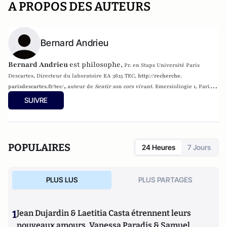
A PROPOS DES AUTEURS
Bernard Andrieu
Bernard Andrieu
est philosophe,
Pr. en Staps Université Paris
Descartes, Directeur du laboratoire EA 3625 TEC,
http://recherche.
,
parisdescartes.fr/tec/
auteur de
Sentir son cors vivant.
Emersioliogie 1, Paris,
Vrin, 2016
SUIVRE
POPULAIRES
24 Heures
7 Jours
PLUS LUS
PLUS PARTAGES
1
Jean Dujardin & Laetitia Casta étrennent leurs
nouveaux amours, Vanessa Paradis & Samuel