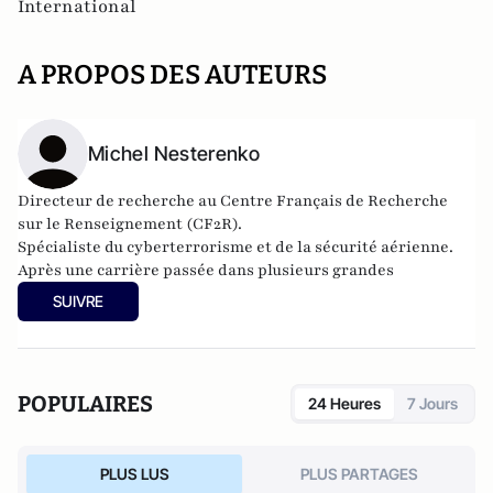
International
A PROPOS DES AUTEURS
Michel Nesterenko
Directeur de recherche au Centre Français de Recherche
sur le Renseignement (CF2R).
Spécialiste du cyberterrorisme et de la sécurité aérienne.
Après une carrière passée dans plusieurs grandes
entreprises du transport aérien, il devient consultant et
SUIVRE
expert dans le domaine des infrastructures et de la sécurité.
POPULAIRES
24 Heures
7 Jours
PLUS LUS
PLUS PARTAGES