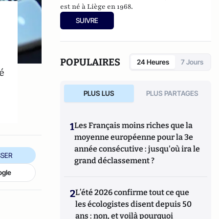
est né à Liège en 1968.
SUIVRE
POPULAIRES
24 Heures
7 Jours
é
PLUS LUS
PLUS PARTAGES
1
Les Français moins riches que la
moyenne européenne pour la 3e
année consécutive : jusqu'où ira le
SER
grand déclassement ?
ogle
2
L’été 2026 confirme tout ce que
les écologistes disent depuis 50
ans : non, et voilà pourquoi