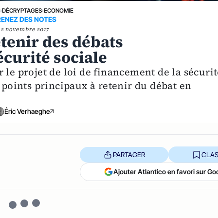
E
›
DÉCRYPTAGES
›
ECONOMIE
RENEZ DES NOTES
2 novembre 2017
retenir des débats
écurité sociale
 le projet de loi de financement de la sécurit
s points principaux à retenir du débat en
Éric Verhaeghe
PARTAGER
CLAS
Ajouter Atlantico en favori sur Go