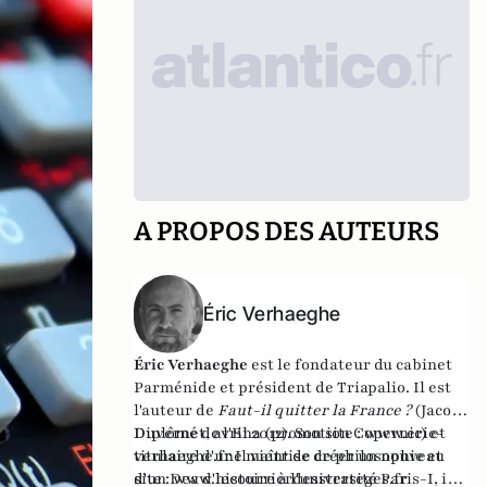
A PROPOS DES AUTEURS
Éric Verhaeghe
Éric Verhaeghe
est le fondateur du
cabinet
Parménide
et président de
Triapalio
. Il est
l'auteur de
Faut-il quitter la France ?
(Jacob-
Duvernet, avril 2012). Son site :
Diplômé de l'Ena (promotion Copernic) et
www.eric-
verhaeghe.fr
titulaire d'une maîtrise de philosophie et
Il vient de créer un nouveau
site :
d'un Dea d'histoire à l'université Paris-I, il
www.lecourrierdesstrateges.fr