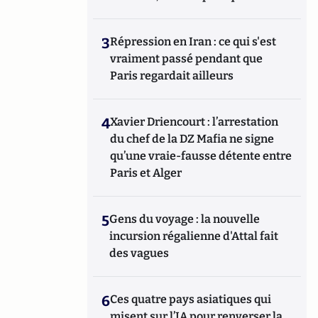
3
Répression en Iran : ce qui s'est
vraiment passé pendant que
Paris regardait ailleurs
4
Xavier Driencourt : l’arrestation
du chef de la DZ Mafia ne signe
qu’une vraie-fausse détente entre
Paris et Alger
5
Gens du voyage : la nouvelle
incursion régalienne d'Attal fait
des vagues
6
Ces quatre pays asiatiques qui
misent sur l’IA pour renverser la