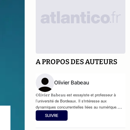
A PROPOS DES AUTEURS
Olivier Babeau
est essayiste et professeur à
Olivier Babeau
l’université de Bordeaux. Il s'intéresse aux
dynamiques concurrentielles liées au numérique.
Parmi ses publications:
Le management expliqué
SUIVRE
par l'art
(2013, Ellipses), et
La nouvelle ferme des
animaux
(éd. Les Belles Lettres, 2016),
L'horreur