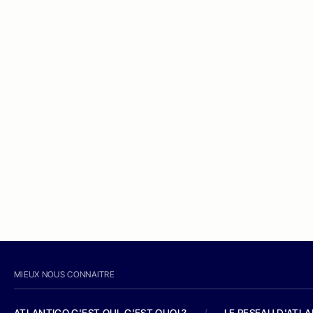
MIEUX NOUS CONNAITRE
ATLANTICO C'EST QUI, C'EST QUOI ?
/
LE RESEAU D'ATL