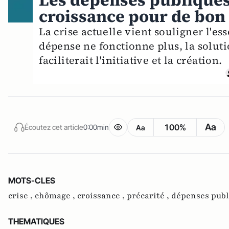
Les dépenses publiques,
croissance pour de bon
La crise actuelle vient souligner l'es
dépense ne fonctionne plus, la solutio
faciliterait l'initiative et la création.
Aa
100%
Écoutez cet article
0:00min
Aa
MOTS-CLES
crise ,
chômage ,
croissance ,
précarité ,
dépenses publ
THEMATIQUES