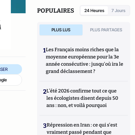
politique
(éd. Les Belles Lettres, 2017) et
Eloge de
l'hypocrisie
d'Olivier Babeau (éd. du Cerf).
POPULAIRES
24 Heures
7 Jours
a
i
PLUS LUS
PLUS PARTAGES
1
Les Français moins riches que la
moyenne européenne pour la 3e
année consécutive : jusqu'où ira le
SER
grand déclassement ?
ogle
2
L’été 2026 confirme tout ce que
les écologistes disent depuis 50
ans : non, et voilà pourquoi
3
Répression en Iran : ce qui s'est
vraiment passé pendant que