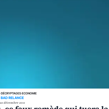
E
›
DÉCRYPTAGES
›
ECONOMIE
BAD RELANCE
22 décembre 2011