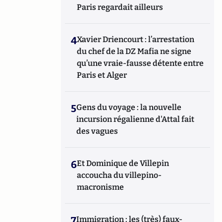
Paris regardait ailleurs
4
Xavier Driencourt : l’arrestation
du chef de la DZ Mafia ne signe
qu’une vraie-fausse détente entre
Paris et Alger
5
Gens du voyage : la nouvelle
incursion régalienne d'Attal fait
des vagues
6
Et Dominique de Villepin
accoucha du villepino-
macronisme
7
Immigration : les (très) faux-