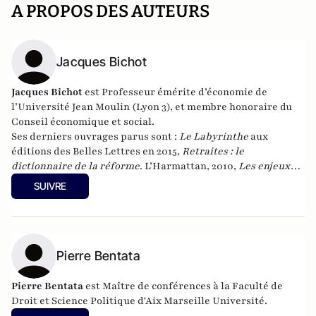
A PROPOS DES AUTEURS
Jacques Bichot
Jacques Bichot
est
Professeur émérite d’économie de
l’Université Jean Moulin (Lyon 3), et membre honoraire du
Conseil économique et social.
Ses derniers ouvrages parus sont :
Le Labyrinthe
aux
éditions des Belles Lettres en 2015
, Retraites : le
dictionnaire de la réforme
. L’Harmattan, 2010,
Les enjeux
2012 de A à Z
. L’Harmattan, 2012, et
La retraite en liberté
, au
SUIVRE
Cherche-midi, en janvier 2017.
Pierre Bentata
Pierre Bentata
est Maître de conférences à la Faculté de
Droit et Science Politique d'Aix Marseille Université.