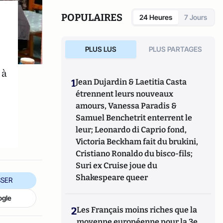
Président de l'UNPI 95, une association de
propriétaires qui intervient dans le Val
POPULAIRES
24 Heures
7 Jours
d'Oise.
PLUS LUS
PLUS PARTAGES
 à
1
Jean Dujardin & Laetitia Casta
étrennent leurs nouveaux
amours, Vanessa Paradis &
Samuel Benchetrit enterrent le
leur; Leonardo di Caprio fond,
Victoria Beckham fait du brukini,
Cristiano Ronaldo du bisco-fils;
Suri ex Cruise joue du
Shakespeare queer
SER
ogle
2
Les Français moins riches que la
moyenne européenne pour la 3e