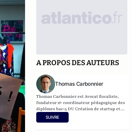
A PROPOS DES AUTEURS
Thomas Carbonnier
Thomas Carbonnier est Avocat fiscaliste,
fondateur & coordinateur pédagogique des
diplômes bac+5 DU Création de startup et
innovation et DU Création et
SUIVRE
développement de structures en santé à
l'Université Paris Cité. Il est également