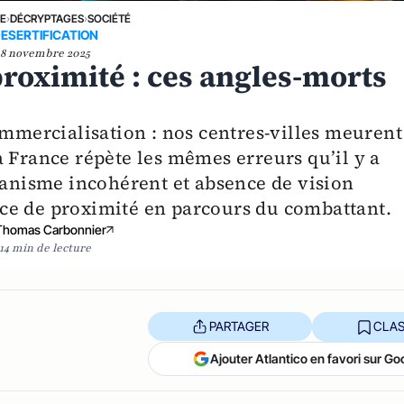
NE
›
DÉCRYPTAGES
›
SOCIÉTÉ
ESERTIFICATION
8 novembre 2025
roximité : ces angles-morts
ommercialisation : nos centres-villes meurent
 France répète les mêmes erreurs qu’il y a
rbanisme incohérent et absence de vision
ce de proximité en parcours du combattant.
Thomas Carbonnier
14 min de lecture
PARTAGER
CLAS
Ajouter Atlantico en favori sur Go