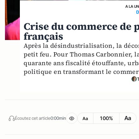
A LA U
D
Crise du commerce de p
français
Après la désindustrialisation, la déc
petit feu. Pour Thomas Carbonnier, la
quarante ans fiscalité étouffante, u
politique en transformant le commer
Aa
100%
Écoutez cet article
0:00min
Aa