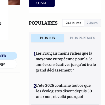
SUIVRE
e
POPULAIRES
24 Heures
7 Jours
PLUS LUS
PLUS PARTAGES
1
Les Français moins riches que la
SER
moyenne européenne pour la 3e
ogle
année consécutive : jusqu'où ira le
grand déclassement ?
2
L’été 2026 confirme tout ce que
les écologistes disent depuis 50
ans : non, et voilà pourquoi