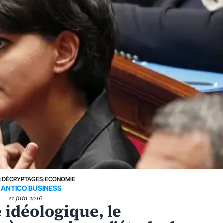
E
›
DÉCRYPTAGES
›
ECONOMIE
LANTICO BUSINESS
21 juin 2016
 idéologique, le