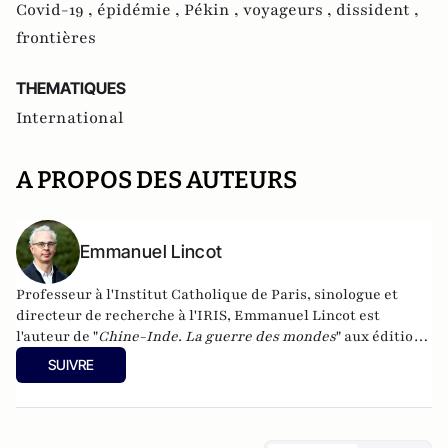
Covid-19 ,
épidémie ,
Pékin ,
voyageurs ,
dissident ,
frontières
THEMATIQUES
International
A PROPOS DES AUTEURS
Emmanuel Lincot
Professeur à l'Institut Catholique de Paris, sinologue et
directeur de recherche à l'IRIS, Emmanuel Lincot est
l'auteur de "
Chine-Inde. La guerre des mondes
" aux éditions
Le Cerf (à paraître le 27 février).
SUIVRE