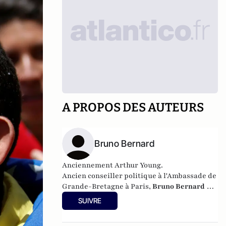
A PROPOS DES AUTEURS
Bruno Bernard
Anciennement Arthur Young.
Ancien conseiller politique à l'Ambassade de
Grande-Bretagne à Paris,
Bruno Bernard
est
aujourd'hui directeur-adjoint de cabinet à la
SUIVRE
mairie du IXème arrondissement de Paris.