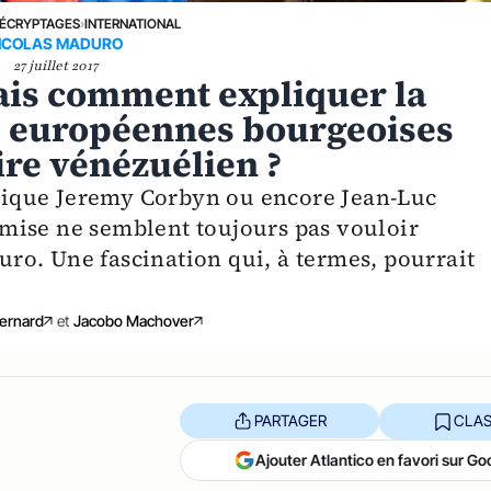
ÉCRYPTAGES
›
INTERNATIONAL
ICOLAS MADURO
27 juillet 2017
ais comment expliquer la
s européennes bourgeoises
ire vénézuélien ?
annique Jeremy Corbyn ou encore Jean-Luc
mise ne semblent toujours pas vouloir
o. Une fascination qui, à termes, pourrait
ernard
et
Jacobo Machover
PARTAGER
CLAS
Ajouter Atlantico en favori sur Go