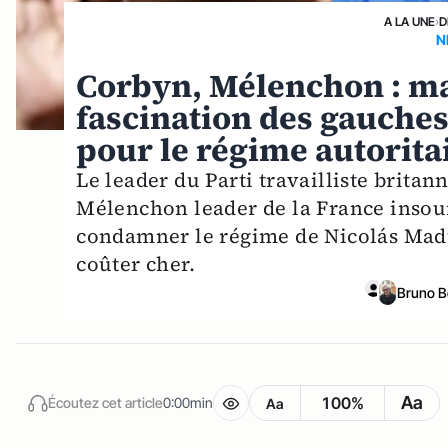
A LA UNE
›
D
N
Corbyn, Mélenchon : m
fascination des gauche
pour le régime autorita
Le leader du Parti travailliste brit
Mélenchon leader de la France insou
condamner le régime de Nicolás Madur
coûter cher.
Bruno B
Aa
100%
Écoutez cet article
0:00min
Aa