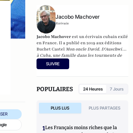
Jacobo Machover
Ecrivain
Jacobo Machover
est un écrivain cubain exilé
en France. Il a publié en 2019 aux éditions
Buchet Castel
Mon oncle David. D'Auschwitz
à Cuba, une famille dans les tourments de
l'Histoire
. Il est également l'auteur de :
La
SUIVRE
face cachée du Che
(Armand Colin),
Castro
est mort ! Cuba libre !?
(Éditions François
Bourin) et
Cuba de Batista à Castro - Une
contre histoire
(éditions Buchet - Chastel).
POPULAIRES
24 Heures
7 Jours
PLUS LUS
PLUS PARTAGES
SER
ogle
1
Les Français moins riches que la