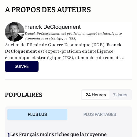
A PROPOS DES AUTEURS
Franck DeCloquement
Franck DeCloquement est praticien et expert en intelligence
économique et stratégique (IES)
Ancien de l’Ecole de Guerre Economique (EGE),
Franck
DeCloquement
est expert-praticien en intelligence
économique et stratégique (IES), et membre du conseil
scientifique de l’Institut d’Études de Géopolitique
SUIVRE
Appliquée - EGA. Il intervient comme conseil en appui aux
directions d'entreprises implantées en France et à
l'international, dans des environnements concurrentiels et
complexes. Membre du CEPS, de la CyberTaskforce et du
POPULAIRES
24 Heures
7 Jours
Cercle K2, il est aussi spécialiste des problématiques ayant
trait à l'impact des nouvelles technologies et du cyber, sur
les écosystèmes économique et sociaux. Mais également, sur
PLUS LUS
PLUS PARTAGES
la prégnance des conflits géoéconomiques et des ingérences
extérieures déstabilisantes sur les Etats européens.
Professeur à l'IRIS (l’Institut de Relations Internationales
1
Les Français moins riches que la moyenne
et Stratégiques), il y enseigne l'intelligence économique, les