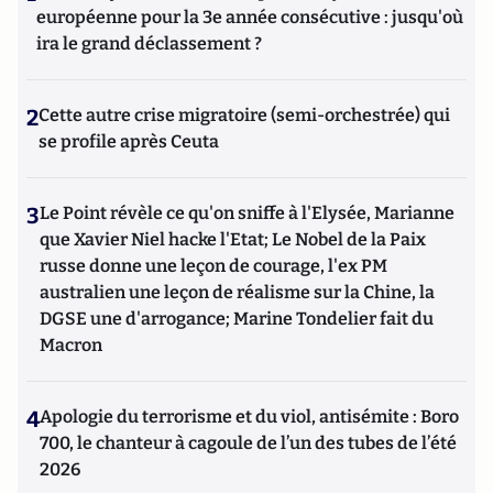
stratégies d’influence, ainsi que l'impact des ingérences
européenne pour la 3e année consécutive : jusqu'où
malveillantes et des actions d’espionnage dans la sphère
ira le grand déclassement ?
économique. Il enseigne également à l'IHEMI (L'institut des
Hautes Etudes du Ministère de l'Intérieur) et à l'IHEDN
(Institut des Hautes Etudes de la Défense Nationale), les
2
Cette autre crise migratoire (semi-orchestrée) qui
actions d'influence et de contre-ingérence, les stratégies
se profile après Ceuta
d'attaques subversives adverses contre les entreprises, au
sein des prestigieux cycles de formation en Intelligence
Stratégique de ces deux instituts. Il a également enseigné la
3
Le Point révèle ce qu'on sniffe à l'Elysée, Marianne
Géopolitique des Médias et de l'internet à l’IFP (Institut
que Xavier Niel hacke l'Etat; Le Nobel de la Paix
Française de Presse) de l’université Paris 2 Panthéon-Assas,
russe donne une leçon de courage, l'ex PM
pour le Master recherche « Médias et Mondialisation ».
Franck DeCloquement est le coauteur du « Petit traité
australien une leçon de réalisme sur la Chine, la
d’attaques subversives contre les entreprises - Théorie et
DGSE une d'arrogance; Marine Tondelier fait du
pratique de la contre ingérence économique », paru chez
Macron
CHIRON. Egalement l'auteur du chapitre cinq sur « la
protection de l'information en ligne » du « Manuel
d'intelligence économique » paru en 2020 aux Presses
4
Apologie du terrorisme et du viol, antisémite : Boro
Universitaires de France (PUF).
700, le chanteur à cagoule de l’un des tubes de l’été
2026