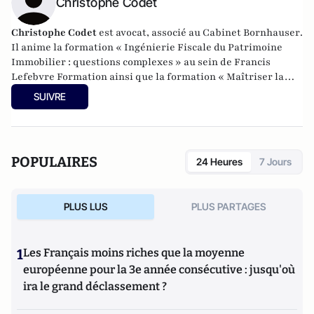
Christophe Codet
Christophe Codet
est avocat, associé au
Cabinet Bornhauser
.
Il anime la formation « Ingénierie Fiscale du Patrimoine
Immobilier : questions complexes » au sein de Francis
Lefebvre Formation ainsi que la formation « Maîtriser la
fiscalité des valeurs mobilières » au sein d'EFE. Il est
SUIVRE
également intervenant au Master 2 Droit des Affaires et
Fiscalité à Paris II Panthéon-Assas.
POPULAIRES
24 Heures
7 Jours
PLUS LUS
PLUS PARTAGES
1
Les Français moins riches que la moyenne
européenne pour la 3e année consécutive : jusqu'où
ira le grand déclassement ?