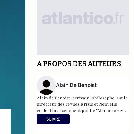
A PROPOS DES AUTEURS
Alain De Benoist
Alain de Benoist, écrivain, philosophe, est le
directeur des revues Krisis et Nouvelle
école. Il a récemment publié "Mémoire vive"
(Bernard de Fallois, 2002) et Les Démons du
SUIVRE
bien. Du nouvel ordre moral à l'idéologie du
genre (Pierre-Guillaume de Roux, 2013).