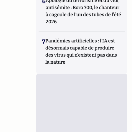
6
Apologie du terrorisme et du viol,
antisémite : Boro 700, le chanteur
à cagoule de l’un des tubes de l’été
2026
7
Pandémies artificielles : l’IA est
désormais capable de produire
des virus qui n’existent pas dans
la nature