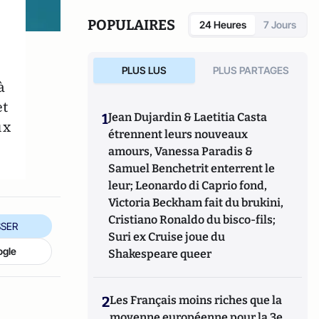
POPULAIRES
24 Heures
7 Jours
PLUS LUS
PLUS PARTAGES
à
et
1
Jean Dujardin & Laetitia Casta
ux
étrennent leurs nouveaux
amours, Vanessa Paradis &
Samuel Benchetrit enterrent le
leur; Leonardo di Caprio fond,
Victoria Beckham fait du brukini,
Cristiano Ronaldo du bisco-fils;
SER
Suri ex Cruise joue du
ogle
Shakespeare queer
2
Les Français moins riches que la
moyenne européenne pour la 3e