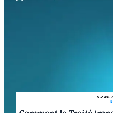
A LA UNE
›
D
B