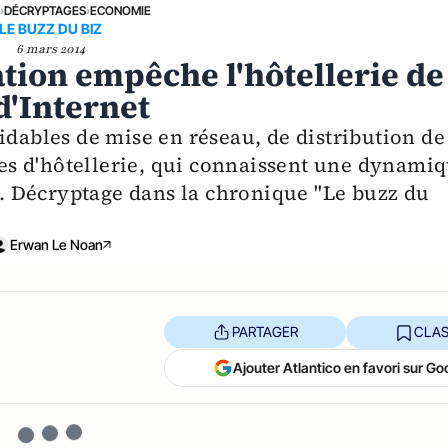
E
›
DÉCRYPTAGES
›
ECONOMIE
LE BUZZ DU BIZ
6 mars 2014
ion empêche l'hôtellerie de
d'Internet
idables de mise en réseau, de distribution de
ites d'hôtellerie, qui connaissent une dynami
ée. Décryptage dans la chronique "Le buzz du
Erwan Le Noan
PARTAGER
CLAS
Ajouter Atlantico en favori sur Go