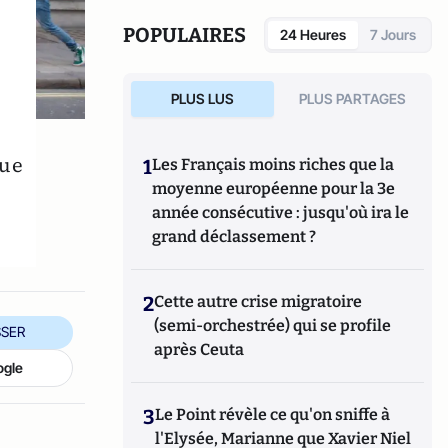
Fondapol et auteur de plusieurs ouvrages.
POPULAIRES
24 Heures
7 Jours
PLUS LUS
PLUS PARTAGES
que
1
Les Français moins riches que la
moyenne européenne pour la 3e
année consécutive : jusqu'où ira le
grand déclassement ?
2
Cette autre crise migratoire
(semi-orchestrée) qui se profile
SER
après Ceuta
ogle
3
Le Point révèle ce qu'on sniffe à
l'Elysée, Marianne que Xavier Niel