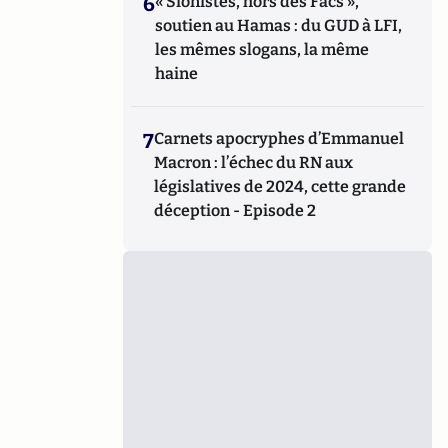
6
« Sionistes, hors des Facs »,
soutien au Hamas : du GUD à LFI,
les mêmes slogans, la même
haine
7
Carnets apocryphes d’Emmanuel
Macron : l’échec du RN aux
législatives de 2024, cette grande
déception - Episode 2