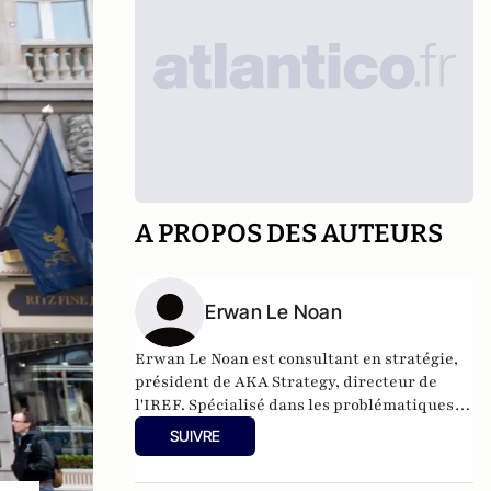
A PROPOS DES AUTEURS
Erwan Le Noan
Erwan Le Noan est consultant en stratégie,
président de AKA Strategy, directeur de
l'IREF. Spécialisé dans les problématiques
de régulation et de stratégies d'influence, il
SUIVRE
a enseigné le droit et l'économie à Sciences
Po et Assas. Il est également membre de la