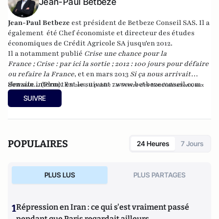
Jean-Paul Betbeze
Jean-Paul Betbeze
est président de Betbeze Conseil SAS. Il a
également été Chef économiste et directeur des études
économiques de Crédit Agricole SA jusqu'en 2012.
Il a notamment publié
Crise une chance pour la
France
;
Crise : par ici la sortie
;
2012 : 100 jours pour défaire
ou refaire la France
, et en mars 2013
Si ça nous arrivait
demain...
Son site internet est le suivant :
(Plon). En
www.betbezeconseil.com
2016, il publie
La Guerre des Mondialisations
, aux
et en 2017 "La France, ce malade imaginaire"
éditions
Economica
SUIVRE
chez le même éditeur.
POPULAIRES
24 Heures
7 Jours
PLUS LUS
PLUS PARTAGES
1
Répression en Iran : ce qui s'est vraiment passé
pendant que Paris regardait ailleurs