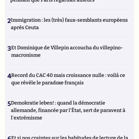
2
Immigration : les (très) faux-semblants européens
après Ceuta
3
Et Dominique de Villepin accoucha du villepino-
macronisme
4
Record du CAC 40 mais croissance nulle : voilà ce
que révèle le paradoxe français
5
Demokratie leben! : quand la démocratie
allemande, financée par l'État, sert de paravent à
l'extrémisme
6
Et si nos craintes sur les habitudes de lecture de la