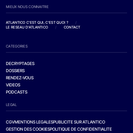
MIEUX NOUS CONNAITRE
ATLANTICO C'EST QUI, C'EST QUOI ?
/
LE RESEAU D'ATLANTICO
/
CONTACT
CATEGORIES
DECRYPTAGES
DOSSIERS
RENDEZ-VOUS
VIDEOS
PODCASTS
LEGAL
CGV
MENTIONS LEGALES
PUBLICITE SUR ATLANTICO
GESTION DES COOKIES
POLITIQUE DE CONFIDENTIALITE