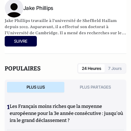
Jake Phillips
Jake Phillips travaille à l'université de Sheffield Hallam
depuis 2012. Auparavant, il a effectué son doctorat à
l'Université de Cambridge. Il a mené des recherches sur les
prisons, la probation, la libération conditionnelle, la justice
SUIVRE
des mineurs et l'inspection de la justice pénale.
POPULAIRES
24 Heures
7 Jours
PLUS LUS
PLUS PARTAGES
1
Les Français moins riches que la moyenne
européenne pour la 3e année consécutive : jusqu'où
ira le grand déclassement ?