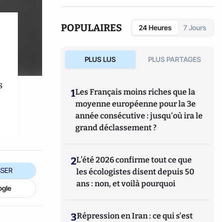
POPULAIRES
24 Heures
7 Jours
PLUS LUS
PLUS PARTAGES
s
1
Les Français moins riches que la
moyenne européenne pour la 3e
année consécutive : jusqu'où ira le
grand déclassement ?
2
L’été 2026 confirme tout ce que
SER
les écologistes disent depuis 50
ans : non, et voilà pourquoi
ogle
3
Répression en Iran : ce qui s'est