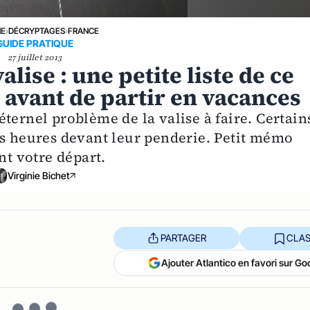
NE
›
DÉCRYPTAGES
›
FRANCE
GUIDE PRATIQUE
27 juillet 2013
lise : une petite liste de ce
r avant de partir en vacances
l'éternel problème de la valise à faire. Certain
es heures devant leur penderie. Petit mémo
nt votre départ.
Virginie Bichet
PARTAGER
CLAS
Ajouter Atlantico en favori sur Go