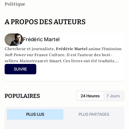
Politique
A PROPOS DES AUTEURS
Frédéric Martel
Chercheur et journaliste,
Frédéric Martel
anime l'émission
Soft Power
sur France Culture. Il est l'auteur des best-
sellers
Mainstream
et
Smart.
Ces livres ont été traduits
dans une vingtaine de pays et sont disponibles en poche
SUIVRE
(Champs-Flammarion).
POPULAIRES
24 Heures
7 Jours
PLUS LUS
PLUS PARTAGES