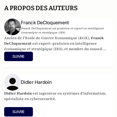
A PROPOS DES AUTEURS
Franck DeCloquement
Franck DeCloquement est praticien et expert en intelligence
économique et stratégique (IES)
Ancien de l’Ecole de Guerre Economique (EGE),
Franck
DeCloquement
est expert-praticien en intelligence
économique et stratégique (IES), et membre du conseil
scientifique de l’Institut d’Études de Géopolitique
SUIVRE
Appliquée - EGA. Il intervient comme conseil en appui aux
directions d'entreprises implantées en France et à
l'international, dans des environnements concurrentiels et
complexes. Membre du CEPS, de la CyberTaskforce et du
Cercle K2, il est aussi spécialiste des problématiques ayant
Didier Hardoin
trait à l'impact des nouvelles technologies et du cyber, sur
les écosystèmes économique et sociaux. Mais également, sur
Didier Hardoin
est ingenieur en systèmes d'information,
la prégnance des conflits géoéconomiques et des ingérences
spécialiste en cybersecurité.
extérieures déstabilisantes sur les Etats européens.
Professeur à l'IRIS (l’Institut de Relations Internationales
SUIVRE
et Stratégiques), il y enseigne l'intelligence économique, les