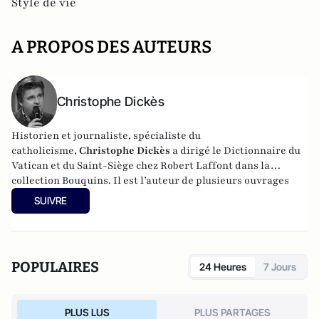
Style de vie
A PROPOS DES AUTEURS
Christophe Dickès
Historien et journaliste, spécialiste du
catholicisme,
Christophe Dickès
a dirigé le
Dictionnaire du
Vatican et du Saint-Siège
chez Robert Laffont dans la
collection Bouquins. Il est l’auteur de plusieurs ouvrages
consacrés à la politique étrangère et à la papauté
SUIVRE
(L’Héritage de Benoît XVI, Ces 12 papes qui ont bouleversé le
monde). Il est enfin le fondateur de la radio web Storiavoce
consacrée uniquement à l’histoire et à son enseignement.
POPULAIRES
24 Heures
7 Jours
PLUS LUS
PLUS PARTAGES