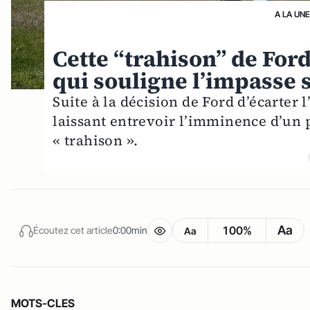
A LA UN
Cette “trahison” de For
qui souligne l’impasse
Suite à la décision de Ford d’écarter 
laissant entrevoir l’imminence d’un p
« trahison ».
Aa
100%
Écoutez cet article
0:00min
Aa
MOTS-CLES