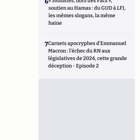
6
« Sionistes, hors des Facs »,
soutien au Hamas : du GUD à LFI,
les mêmes slogans, la même
haine
7
Carnets apocryphes d’Emmanuel
Macron : l’échec du RN aux
législatives de 2024, cette grande
déception - Episode 2