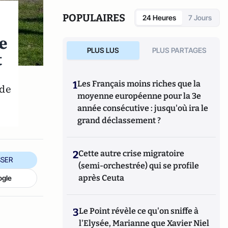
POPULAIRES
24 Heures
7 Jours
e
PLUS LUS
PLUS PARTAGES
t
1
Les Français moins riches que la
 de
moyenne européenne pour la 3e
année consécutive : jusqu'où ira le
grand déclassement ?
2
Cette autre crise migratoire
SER
(semi-orchestrée) qui se profile
après Ceuta
ogle
3
Le Point révèle ce qu'on sniffe à
l'Elysée, Marianne que Xavier Niel